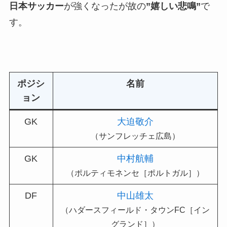
日本サッカー
が強くなったが故の
”嬉しい悲鳴”
で
す。
ポジシ
名前
ョン
GK
大迫敬介
（サンフレッチェ広島）
GK
中村航輔
（ポルティモネンセ［ポルトガル］）
DF
中山雄太
（ハダースフィールド・タウンFC［イン
グランド］）