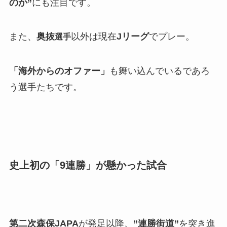
のか”
にも注目です。
また、
奥抜
以外は現在
Jリーグ
でプレー。
選手
「海外からのオファー」
も舞い込んでいるであろ
う選手たちです。
史上初の「9連勝」が懸かった試合
第二次森保JAPA
が発足以降、
”連勝街道”
を突き進