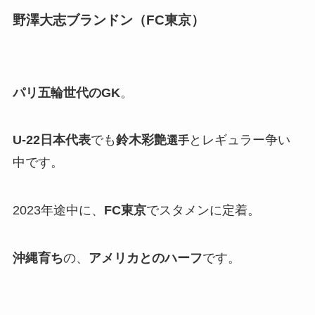
野澤大志ブランドン（FC東京）
パリ五輪世代のGK
。
U-22日本代表
でも
鈴木彩艶
とレギュラー争い
選手
中です。
2023年途中に、
FC東京
でスタメンに定着。
沖縄育ち
の、
アメリカとのハーフ
です。