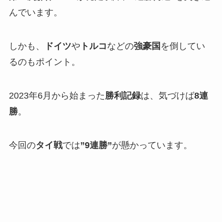
んでいます。
しかも、
ドイツ
や
トルコ
などの
強豪国
を倒してい
るのもポイント。
2023年6月から始まった
勝利記録
は、気づけば
8連
勝
。
今回の
タイ戦
では
”9連勝”
が懸かっています。