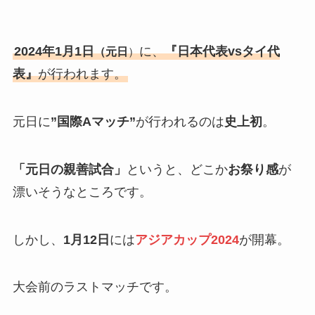
2024年1月1日
に、
『日本代表vsタイ代
（元日
）
表』
が行われます。
元日に
”国際Aマッチ”
が行われるのは
史上初
。
「元日の親善試合」
というと、どこか
お祭り感
が
漂いそうなところです。
しかし、
1月12日
には
アジアカップ2024
が開幕。
大会前のラストマッチです。