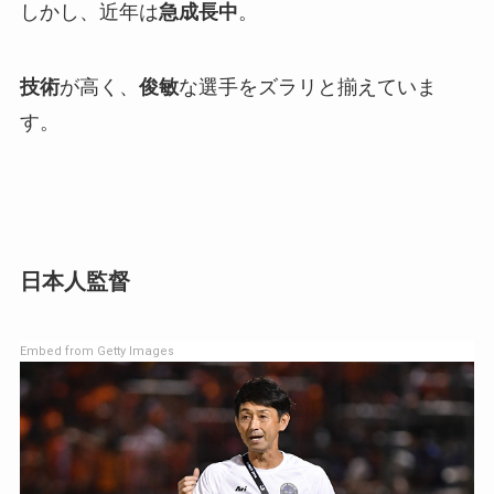
しかし、近年は
急成長中
。
技術
が高く、
俊敏
な選手をズラリと揃えていま
す。
日本人監督
Embed from Getty Images