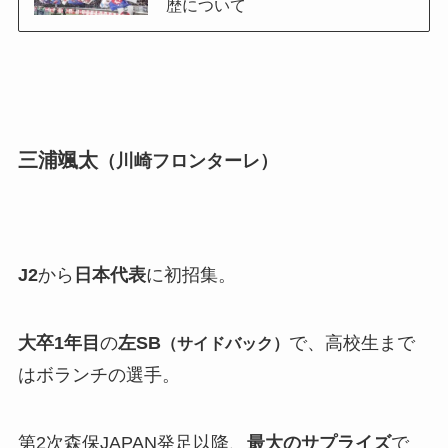
歴について
三浦颯太
（川崎フロンターレ）
J2
から
日本代表
に初招集。
大卒1年目
の
左SB
で、高校生まで
（サイドバック）
はボランチの選手。
第2次森保JAPAN発足以降、
最大のサプライズ
で