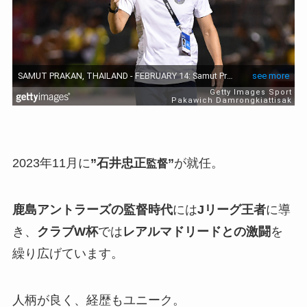
2023年11月に
”石井忠正
”
が就任。
監督
鹿島アントラーズの監督時代
には
Jリーグ王者
に導
き、
クラブW杯
では
レアルマドリードとの激闘
を
繰り広げています。
人柄が良く、経歴もユニーク。