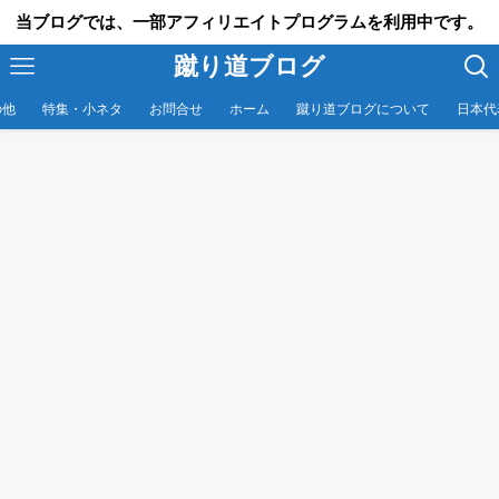
当ブログでは、一部アフィリエイトプログラムを利用中です。
蹴り道ブログ
の他
特集・小ネタ
お問合せ
ホーム
蹴り道ブログについて
日本代