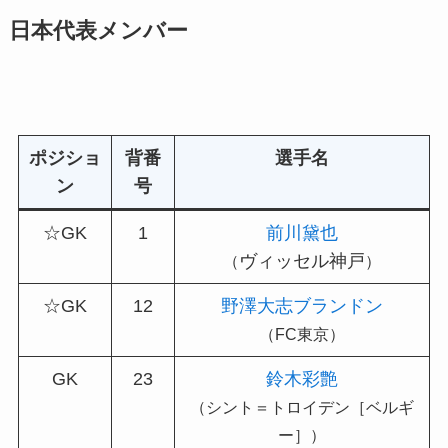
日本代表メンバー
ポジショ
背番
選手名
ン
号
☆GK
1
前川黛也
ヴィッセル神戸
（
）
☆GK
12
野澤大志ブランドン
（FC東京）
GK
23
鈴木彩艶
（シント＝トロイデン［ベルギ
ー］）