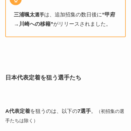
三浦颯太
は、追加招集の数日後に
”甲府
選手
→川崎への移籍”
がリリースされました。
日本代表定着を狙う選手たち
A代表定着
を狙うのは、以下の
7選手
。
（初招集の選
手たちは除く）