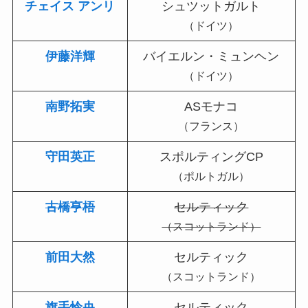
チェイス アンリ
シュツットガルト
（ドイツ）
伊藤洋輝
バイエルン・ミュンヘン
（ドイツ）
南野拓実
ASモナコ
（フランス）
守田英正
スポルティングCP
（ポルトガル）
古橋亨梧
セルティック
（スコットランド）
前田大然
セルティック
（スコットランド）
旗手怜央
セルティック