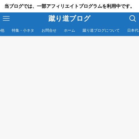
当ブログでは、一部アフィリエイトプログラムを利用中です。
蹴り道ブログ
の他
特集・小ネタ
お問合せ
ホーム
蹴り道ブログについて
日本代