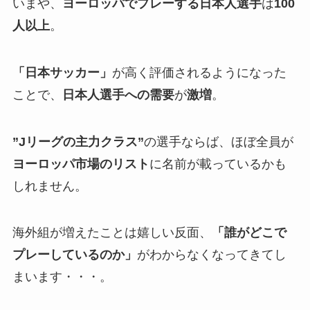
いまや、
ヨーロッパでプレーする日本人選手
は
100
人以上
。
「日本サッカー」
が高く評価されるようになった
ことで、
日本人選手への需要
が
激増
。
”Jリーグの主力クラス”
の選手ならば、ほぼ全員が
ヨーロッパ市場のリスト
に名前が載っているかも
しれません。
海外組が増えたことは嬉しい反面、
「誰がどこで
プレーしているのか」
がわからなくなってきてし
まいます・・・。