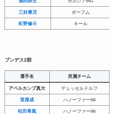
福田師王
ボルシアMG
三好康児
ボーフム
町野修斗
キール
ブンデス2部
選手名
所属チーム
アペルカンプ真大
デュッセルドルフ
室屋成
ハノーファー96
松田隼風
ハノーファー96