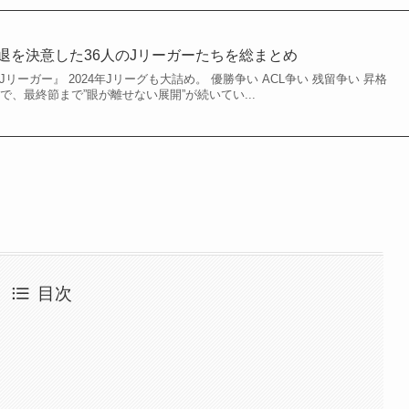
引退を決意した36人のJリーガーたちを総まとめ
Jリーガー』 2024年Jリーグも大詰め。 優勝争い ACL争い 残留争い 昇格
で、最終節まで”眼が離せない展開”が続いてい...
目次