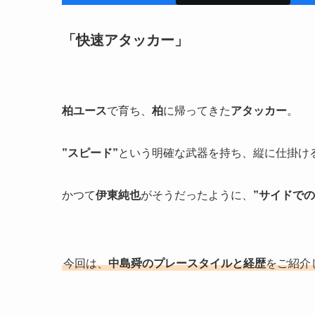
「快速アタッカー」
柏ユース
で育ち、
柏
に帰ってきた
アタッカー
。
”スピード”
という明確な武器を持ち、縦に仕掛け
かつて
伊東純也
がそうだったように、
”サイドでの
今回は、
中島舜のプレースタイルと経歴
をご紹介