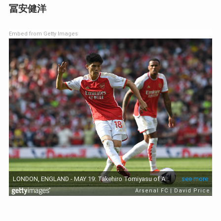
冨安健洋
Embed from Getty Images