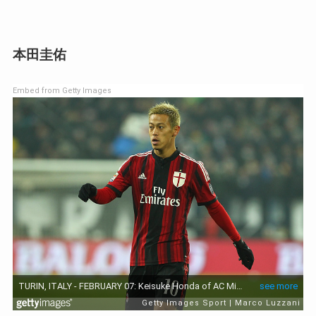
本田圭佑
Embed from Getty Images