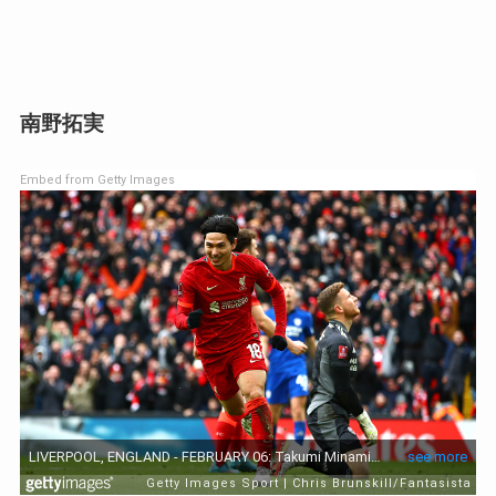
南野拓実
Embed from Getty Images