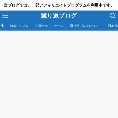
当ブログでは、一部アフィリエイトプログラムを利用中です。
蹴り道ブログ
の他
特集・小ネタ
お問合せ
ホーム
蹴り道ブログについて
日本代