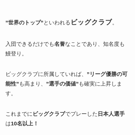
ビッグクラブ
”世界のトップ”
といわれる
。
入団できるだけでも
名誉
なことであり、知名度も
鰻登り。
ビッグクラブに所属していれば、
”リーグ優勝の可
能性”
も高まり、
”選手の価値”
も確実に上昇しま
す。
これまでに
ビッグクラブ
でプレーした
日本人選手
は
10名以上！