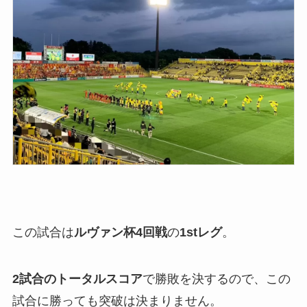
この試合は
ルヴァン杯4回戦
の
1stレグ
。
2試合のトータルスコア
で勝敗を決するので、この
試合に勝っても突破は決まりません。