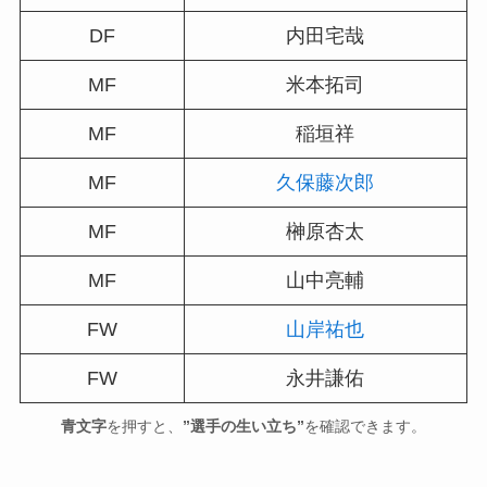
DF
内田宅哉
MF
米本拓司
MF
稲垣祥
MF
久保藤次郎
MF
榊原杏太
MF
山中亮輔
FW
山岸祐也
FW
永井謙佑
青文字
を押すと、
”選手の生い立ち”
を確認できます。