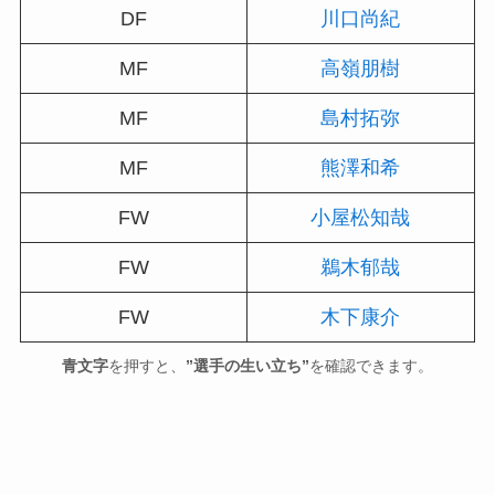
DF
川口尚紀
MF
高嶺朋樹
MF
島村拓弥
MF
熊澤和希
FW
小屋松知哉
FW
鵜木郁哉
FW
木下康介
青文字
を押すと、
”選手の生い立ち”
を確認できます。