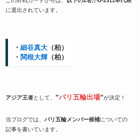
この対戦カードからは、
以下の2名
が
U-23日本代表
に選出されています。
・
細谷真大
（柏）
・
関根大輝
（柏）
”
パリ五輪出場
”
アジア王者
として、
が決定！
当ブログでは、
パリ五輪メンバー候補
についての
記事を書いています。