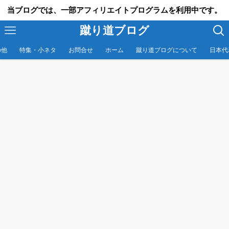
当ブログでは、一部アフィリエイトプログラムを利用中です。
蹴り道ブログ
の他
特集・小ネタ
お問合せ
ホーム
蹴り道ブログについて
日本代