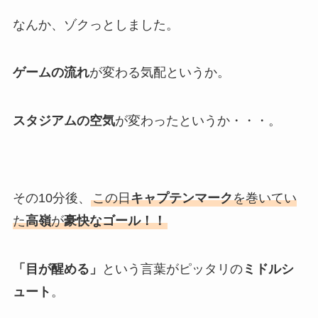
なんか、ゾクっとしました。
ゲームの流れ
が変わる気配というか。
スタジアムの空気
が変わったというか・・・。
その10分後、
この日
キャプテンマーク
を巻いてい
た
高嶺
が
豪快なゴール！！
「目が醒める」
という言葉がピッタリの
ミドルシ
ュート
。