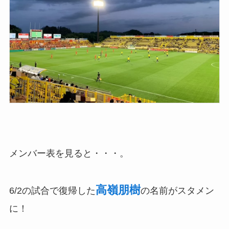
メンバー表を見ると・・・。
高嶺朋樹
6/2の試合で復帰した
の名前がスタメン
に！