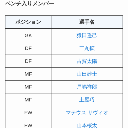
ベンチ入りメンバー
ポジション
選手名
GK
猿田遥己
DF
三丸拡
DF
古賀太陽
MF
山田雄士
MF
戸嶋祥郎
MF
土屋巧
FW
マテウス サヴィオ
FW
山本桜太