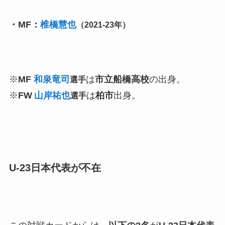
・MF：
椎橋慧也
（2021-23年）
※
MF
和泉竜司
は
市立船橋高校
の出身。
選手
※
FW
山岸祐也
は
柏市
出身。
選手
U-23日本代表が不在