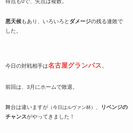
得点も0で、失点は複数。
悪天候
もあり、いろいろと
ダメージ
の残る連敗で
した。
名古屋グランパス
今日の対戦相手は
。
前回は、3月にホームで敗退。
舞台は違いますが
、
リベンジの
（今日はルヴァン杯）
チャンス
がやってきました！