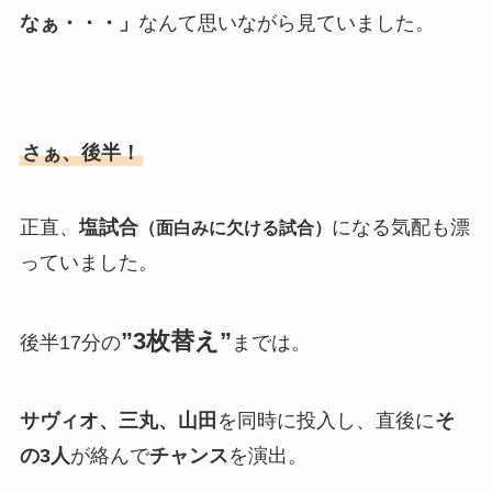
なぁ・・・」
なんて思いながら見ていました。
さぁ、後半！
正直、
塩試合
になる気配も漂
（面白みに欠ける試合）
っていました。
”3枚替え”
後半17分の
までは。
サヴィオ、三丸、山田
を同時に投入し、直後に
そ
の3人
が絡んで
チャンス
を演出。