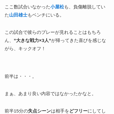
ここ数試合いなかった
小屋松
も、負傷離脱してい
た
山田雄士
もベンチにいる。
この試合で彼らのプレーが見れることはもちろ
ん、
”大きな戦力×3人”
が帰ってきた喜びを感じな
がら、キックオフ！
前半は・・・。
まぁ、あまり良い内容ではなかったかなと。
前半15分の
失点シーン
は相手を
どフリー
にしてし