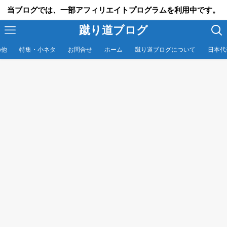
当ブログでは、一部アフィリエイトプログラムを利用中です。
蹴り道ブログ
の他
特集・小ネタ
お問合せ
ホーム
蹴り道ブログについて
日本代