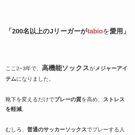
「200名以上のJリーガーが
tabio
を
愛用」
高機能ソックス
ここ2~3年で、
が
メジャーアイ
テム
になりました。
靴下を変えるだけで
プレーの質
を高め、
ストレス
を軽減
。
むしろ、
普通のサッカーソックス
でプレーする人