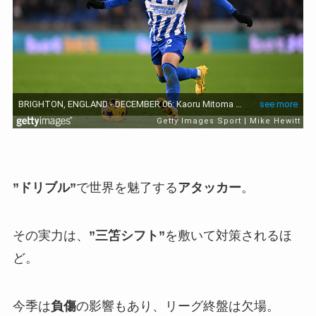
”ドリブル”
で世界を魅了する
アタッカー
。
その実力は、
”三笘シフト”
を敷いて対策されるほ
ど。
今季は
負傷
の影響もあり、リーグ終盤は欠場。