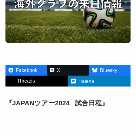
Facebook
X
Bluesky
Threads
Hatena
『JAPANツアー2024
試合日程
』