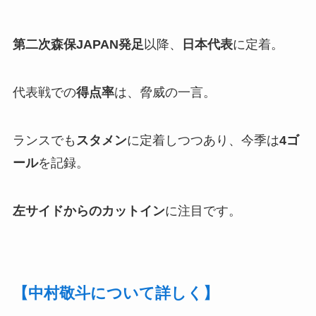
第二次森保JAPAN発足
以降、
日本代表
に定着。
代表戦での
得点率
は、脅威の一言。
ランスでも
スタメン
に定着しつつあり、今季は
4ゴ
ール
を記録。
左サイドからのカットイン
に注目です。
【中村敬斗について詳しく】