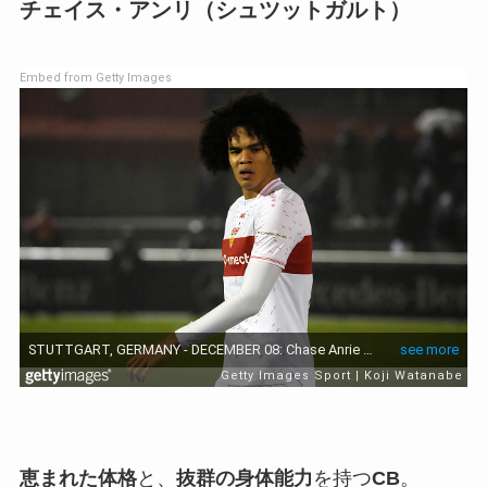
チェイス・アンリ（シュツットガルト）
Embed from Getty Images
恵まれた体格
と、
抜群の身体能力
を持つ
CB
。