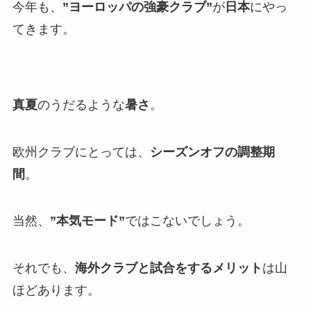
今年も、
”ヨーロッパの強豪クラブ”
が
日本
にやっ
てきます。
真夏
のうだるような
暑さ
。
欧州クラブにとっては、
シーズンオフの調整期
間
。
当然、
”本気モード”
ではこないでしょう。
それでも、
海外クラブと試合をするメリット
は山
ほどあります。