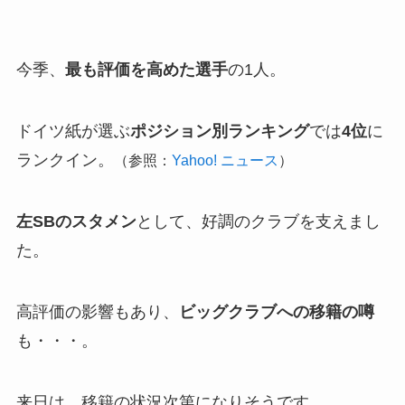
今季、
最も評価を高めた選手
の1人。
ドイツ紙が選ぶ
ポジション別ランキング
では
4位
に
ランクイン。
（参照：
Yahoo! ニュース
）
左SBのスタメン
として、好調のクラブを支えまし
た。
高評価の影響もあり、
ビッグクラブへの移籍の噂
も・・・。
来日は、移籍の状況次第になりそうです。