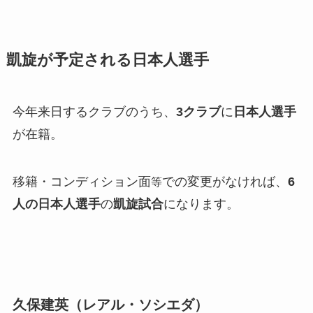
凱旋が予定される日本人選手
今年来日するクラブのうち、
3クラブ
に
日本人選手
が在籍。
移籍・コンディション面
での変更がなければ、
6
等
人の日本人選手
の
凱旋試合
になります。
久保建英（レアル・ソシエダ）