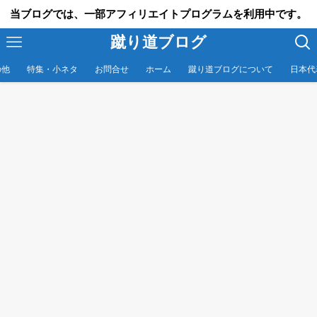
当ブログでは、一部アフィリエイトプログラムを利用中です。
蹴り道ブログ
の他
特集・小ネタ
お問合せ
ホーム
蹴り道ブログについて
日本代