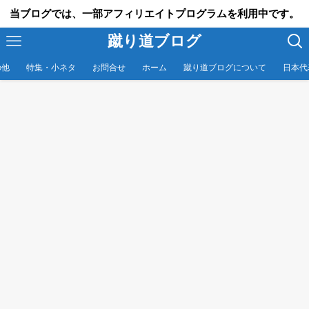
当ブログでは、一部アフィリエイトプログラムを利用中です。
蹴り道ブログ
の他
特集・小ネタ
お問合せ
ホーム
蹴り道ブログについて
日本代