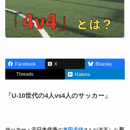
Facebook
X
Bluesky
Threads
Hatena
「U-10世代の4人vs4人のサッカー」
サッカー・元日本代表
の
本田圭佑
が考案した
新
さん