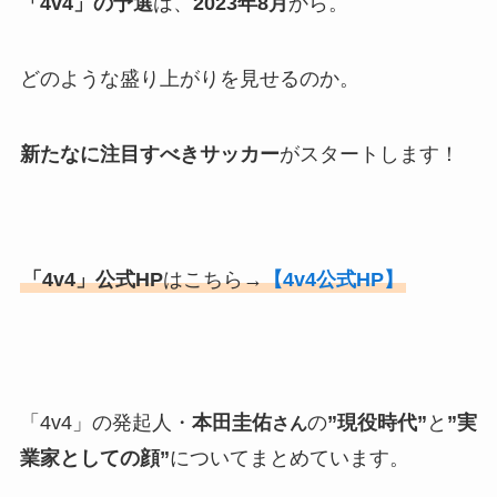
「4v4」の予選
は、
2023年8月
から。
どのような盛り上がりを見せるのか。
新たなに注目すべきサッカー
がスタートします！
「4v4」公式HP
はこちら→
【4v4公式HP】
「4v4」の発起人・
本田圭佑
の
”現役時代”
と
”実
さん
業家としての顔”
についてまとめています。