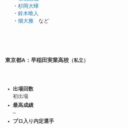
・
杉岡大暉
・
鈴木唯人
・
畑大雅
など
東京都A：早稲田実業高校
（私立）
出場回数
初出場
最高成績
–
プロ入り内定選手