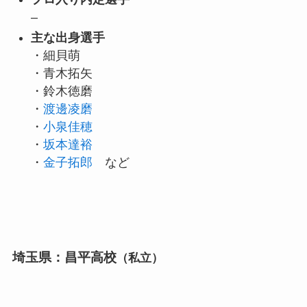
–
主な出身選手
・細貝萌
・青木拓矢
・鈴木徳磨
・
渡邊凌磨
・
小泉佳穂
・
坂本達裕
・
金子拓郎
など
埼玉県：昌平高校
（私立）