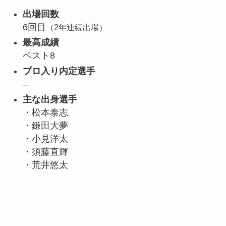
出場回数
6回目
（2年連続出場）
最高成績
ベスト8
プロ入り内定選手
–
主な出身選手
・松本泰志
・鎌田大夢
・小見洋太
・須藤直輝
・荒井悠太