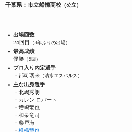
千葉県：市立船橋高校
（公立）
出場回数
24回目
（3年ぶりの出場）
最高成績
優勝
（5回）
プロ入り内定選手
・郡司璃来
（清水エスパルス）
主な出身選手
・北嶋秀朗
・カレン ロバート
・増嶋竜也
・和泉竜司
・柴戸海
・
椎橋慧也