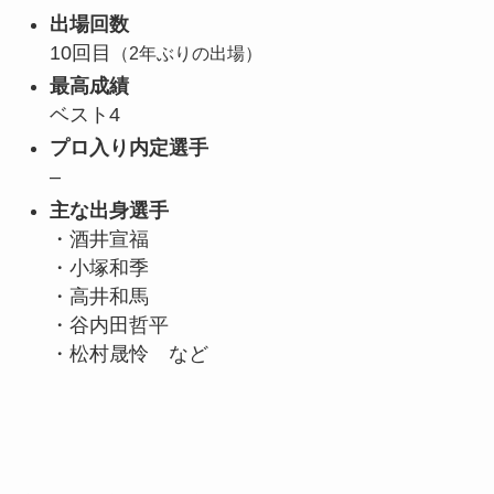
出場回数
10回目
（2年ぶりの出場）
最高成績
ベスト4
プロ入り内定選手
–
主な出身選手
・酒井宣福
・小塚和季
・高井和馬
・谷内田哲平
・松村晟怜 など