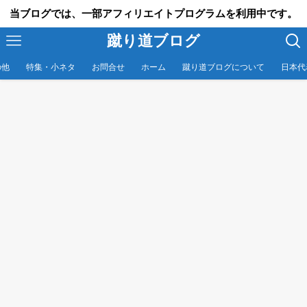
当ブログでは、一部アフィリエイトプログラムを利用中です。
蹴り道ブログ
の他
特集・小ネタ
お問合せ
ホーム
蹴り道ブログについて
日本代