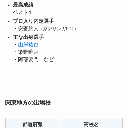
最高成績
ベスト4
プロ入り内定選手
・安齋悠人
（京都サンガF.C.）
主な出身選手
・
山岸祐也
・染野唯月
・阿部要門 など
関東地方の出場校
都道府県
高校名