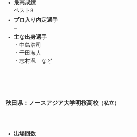
最高成績
ベスト8
プロ入り内定選手
–
主な出身選手
・中島浩司
・千田海人
・志村滉 など
秋田県：ノースアジア大学明桜高校
（私立）
出場回数