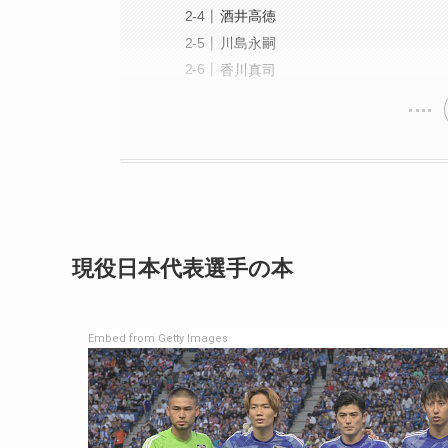
酒井高徳
川島永嗣
香川真司
現役日本代表選手の本
Embed from Getty Images