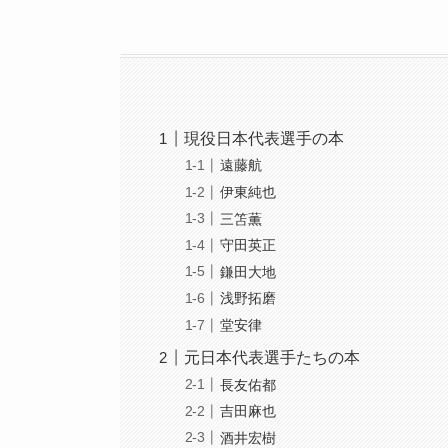
現役日本代表選手の本
遠藤航
伊東純也
三笘薫
守田英正
鎌田大地
浅野拓磨
堂安律
元日本代表選手たちの本
長友佑都
吉田麻也
酒井宏樹