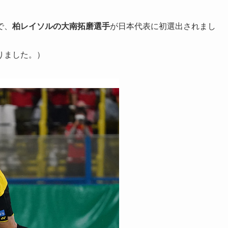
で、
柏レイソルの大南拓磨選手
が日本代表に初選出されまし
りました。）