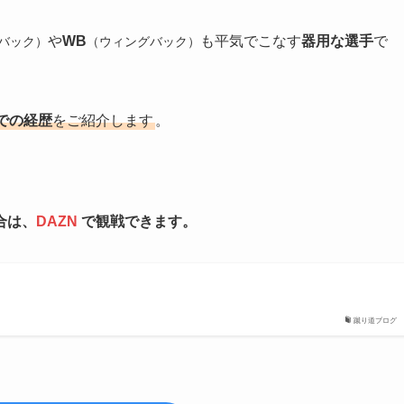
や
WB
も平気でこなす
器用な選手
で
バック）
（ウィングバック）
での経歴
をご紹介します
。
合は、
DAZN
で観戦できます。
蹴り道ブログ