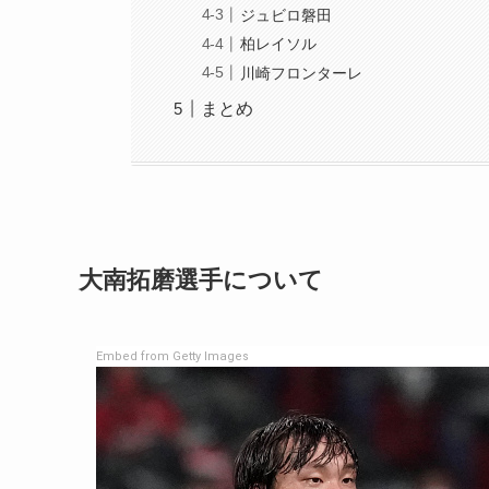
ジュビロ磐田
柏レイソル
川崎フロンターレ
まとめ
大南拓磨選手について
Embed from Getty Images