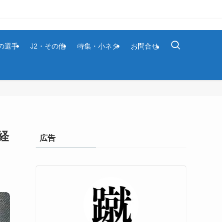
1の選手
J2・その他
特集・小ネタ
お問合せ
経
広告