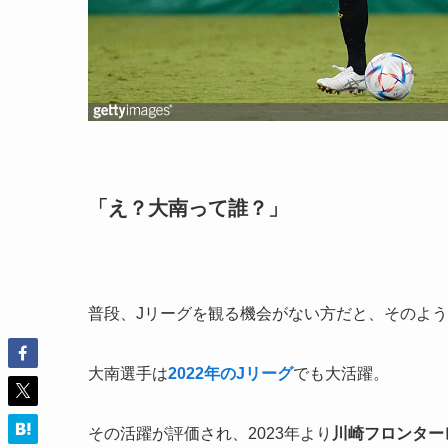
「え？大南って誰？」
普段、Jリーグを観る機会がない方だと、そのよ
大南選手は
2022年のJリーグ
でも大活躍。
その活躍が評価され、2023年より
川崎フロンター