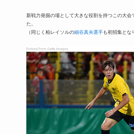
新戦力発掘の場として大きな役割を持つこの大会
た。
（同じく柏レイソルの
細谷真央選手
も初招集とな
Embed from Getty Images