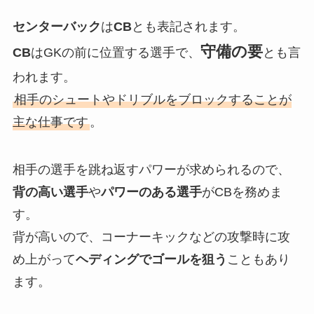
センターバック
は
CB
とも表記されます。
守備の要
CB
はGKの前に位置する選手で、
とも言
われます。
相手のシュートやドリブルをブロックすることが
主な仕事です
。
相手の選手を跳ね返すパワーが求められるので、
背の高い選手
や
パワーのある選手
がCBを務めま
す。
背が高いので、コーナーキックなどの攻撃時に攻
め上がって
ヘディングでゴールを狙う
こともあり
ます。