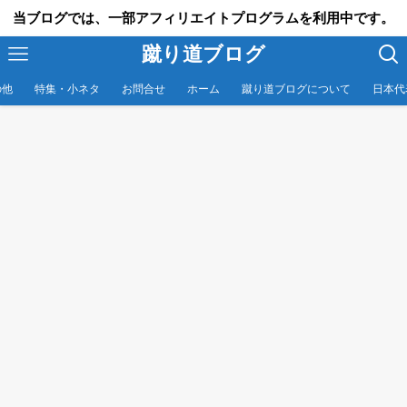
当ブログでは、一部アフィリエイトプログラムを利用中です。
蹴り道ブログ
の他
特集・小ネタ
お問合せ
ホーム
蹴り道ブログについて
日本代