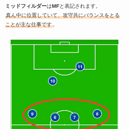
ミッドフィルダー
は
MF
と表記されます。
真ん中に位置していて、攻守共にバランスをとる
ことが主な仕事です
。