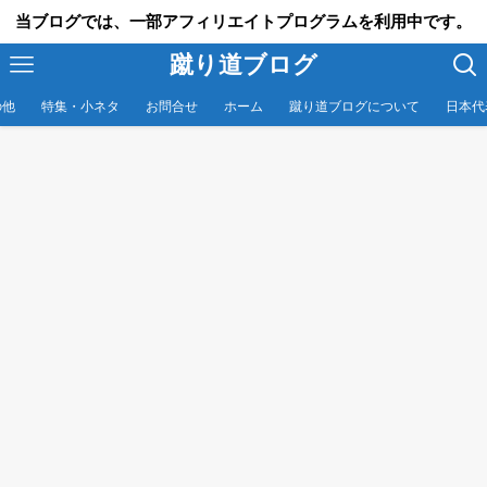
当ブログでは、一部アフィリエイトプログラムを利用中です。
蹴り道ブログ
の他
特集・小ネタ
お問合せ
ホーム
蹴り道ブログについて
日本代