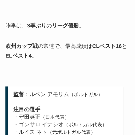
昨季は、
3季ぶり
の
リーグ優勝
。
欧州カップ戦
の常連で、最高成績は
CLベスト16
と
ELベスト4
。
監督
：ルベン アモリム
（ポルトガル）
注目の選手
・守田英正
（日本代表）
・ゴンサロ イナシオ
（ポルトガル代表）
・ルイス ネト
（元ポルトガル代表）