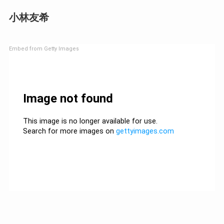
小林友希
Embed from Getty Images