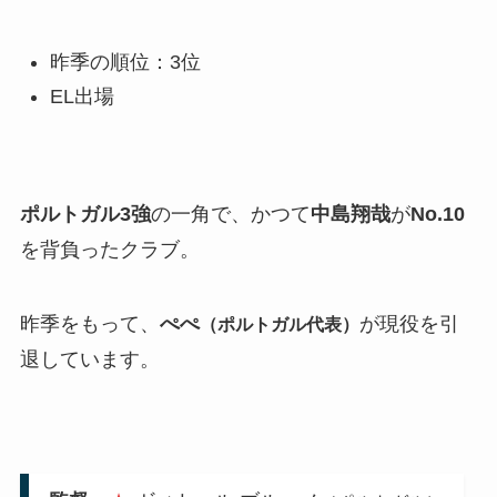
昨季の順位：3位
EL出場
ポルトガル3強
の一角で、かつて
中島翔哉
が
No.10
を背負ったクラブ。
昨季をもって、
ぺぺ
が現役を引
（ポルトガル代表）
退しています。