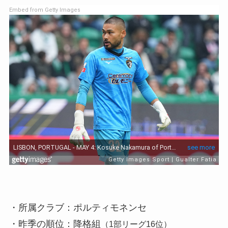
Embed from Getty Images
・所属クラブ：ポルティモネンセ
・昨季の順位：降格組
（1部リーグ16位）