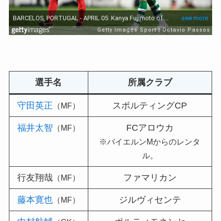
選手名
所属クラブ
守田英正
スポルティングCP
（MF）
福井太智
FCアロウカ
（MF）
※バイエルンMからのレンタ
ル。
行友翔哉
ファマリカン
（MF）
藤本寛也
ジルヴィセンテ
（MF）