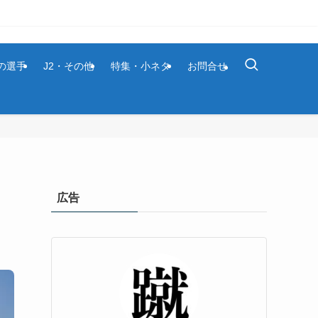
1の選手
J2・その他
特集・小ネタ
お問合せ
広告