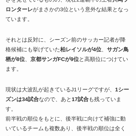
ロンターレ
がまさかの3位という意外な結果となっ
ています。
それとは反対に、シーズン前のサッカー記者が降
格候補にも挙げていた
柏レイソルが4位
、
サガン鳥
栖が8位
、
京都サンガFCが9位
と高順位につけてい
ます。
現状は大波乱が起きているJ1リーグですが、
1シー
ズンは34試合
なので、あと
17試合
も残っていま
す。
前半戦の順位をもとに、後半戦に向けて補強に動
いているチームも複数あり、後半戦の順位は全く