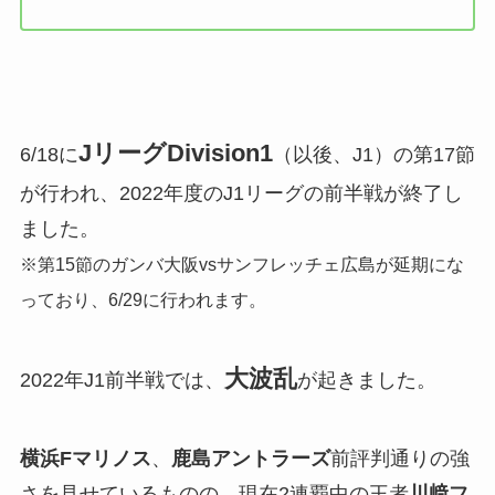
JリーグDivision1
6/18に
（以後、J1）の第17節
が行われ、2022年度のJ1リーグの前半戦が終了し
ました。
※第15節のガンバ大阪vsサンフレッチェ広島が延期にな
っており、6/29に行われます。
大波乱
2022年J1前半戦では、
が起きました。
横浜Fマリノス
、
鹿島アントラーズ
前評判通りの強
さを見せているものの、現在2連覇中の王者
川﨑フ