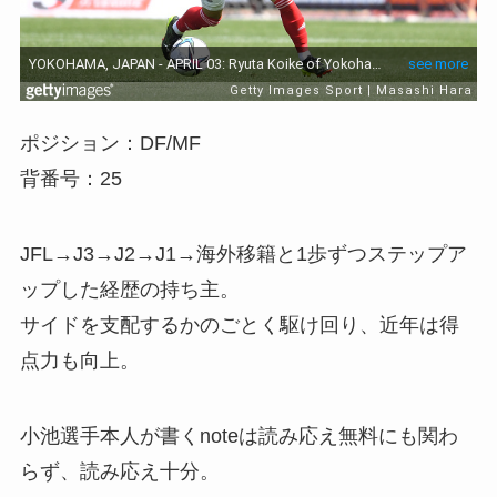
ポジション：DF/MF
背番号：25
JFL→J3→J2→J1→海外移籍と1歩ずつステップア
ップした経歴の持ち主。
サイドを支配するかのごとく駆け回り、近年は得
点力も向上。
小池選手本人が書くnoteは読み応え無料にも関わ
らず、読み応え十分。