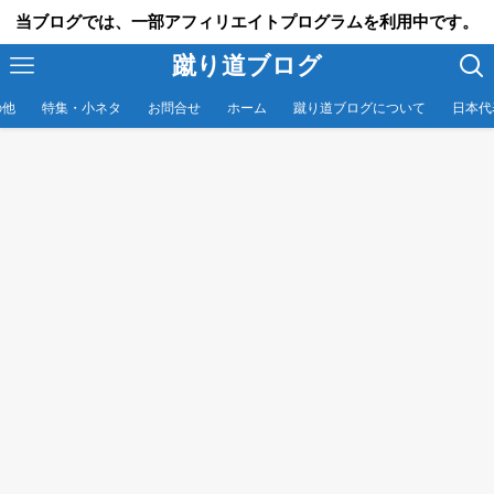
当ブログでは、一部アフィリエイトプログラムを利用中です。
蹴り道ブログ
の他
特集・小ネタ
お問合せ
ホーム
蹴り道ブログについて
日本代