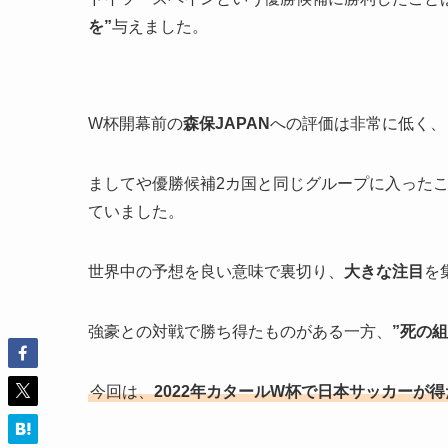
を”
与えました。
W杯開幕前の
森保JAPAN
への評価は非常に低く、
ましてや優勝候補2カ国と同じグループに入った
ていました。
世界中の予想を良い意味で裏切り、
大きな注目
を
強豪との対戦で勝ち得たものがある一方、
”死の組
今回は、
2022年カタールW杯で日本サッカーが