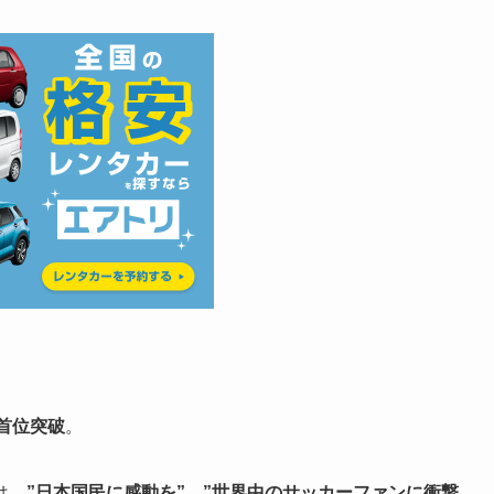
首位突破
。
は、
”日本国民に感動を”
、
”世界中のサッカーファンに衝撃