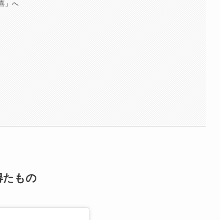
喜」へ
得たもの