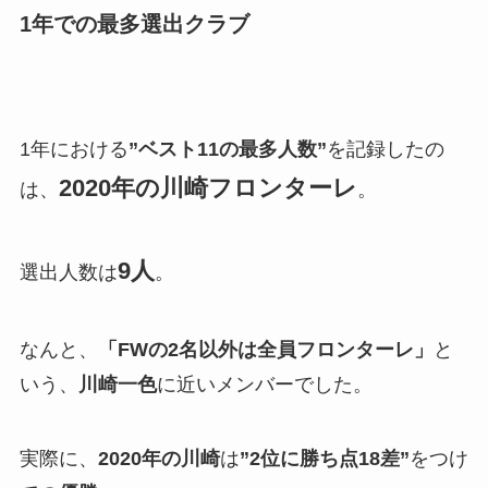
1年での最多選出クラブ
1年における
”ベスト11の最多人数”
を記録したの
2020年の川崎フロンターレ
は、
。
9人
選出人数は
。
なんと、
「FWの2名以外は全員フロンターレ」
と
いう、
川崎一色
に近いメンバーでした。
実際に、
2020年の川崎
は
”2位に勝ち点18差”
をつけ