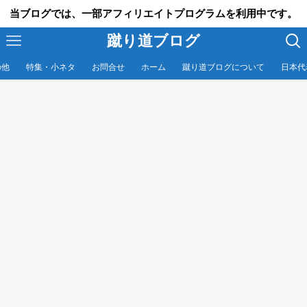
当ブログでは、一部アフィリエイトプログラムを利用中です。
蹴り道ブログ
の他
特集・小ネタ
お問合せ
ホーム
蹴り道ブログについて
日本代