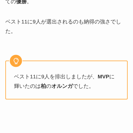
ての
優勝
。
ベスト11に9人が選出されるのも納得の強さでし
た。
ベスト11に9人を排出しましたが、
MVP
に
輝いたのは
柏
の
オルンガ
でした。