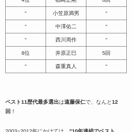
“
小笠原満男
“
“
中澤佑二
“
“
西川周作
“
8位
井原正巳
5回
“
森重真人
“
ベスト11歴代最多選出
は
遠藤保仁
で、なんと
12
回
！
2003~2012年にかけては、
”10年連続でベスト