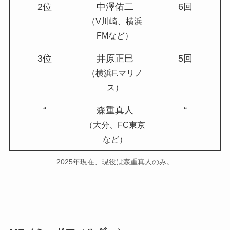
2位
中澤佑二
6回
（V川崎、横浜
FMなど）
3位
井原正巳
5回
（横浜F.マリノ
ス）
“
森重真人
“
（大分、FC東京
など）
2025年現在、現役は森重真人のみ。