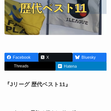
Facebook
X
Bluesky
Threads
Hatena
『Jリーグ 歴代ベスト11』