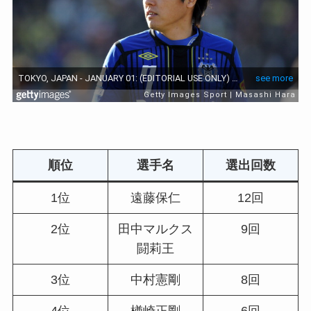
順位
選手名
選出回数
1位
遠藤保仁
12回
2位
田中マルクス
9回
闘莉王
3位
中村憲剛
8回
4位
楢崎正剛
6回