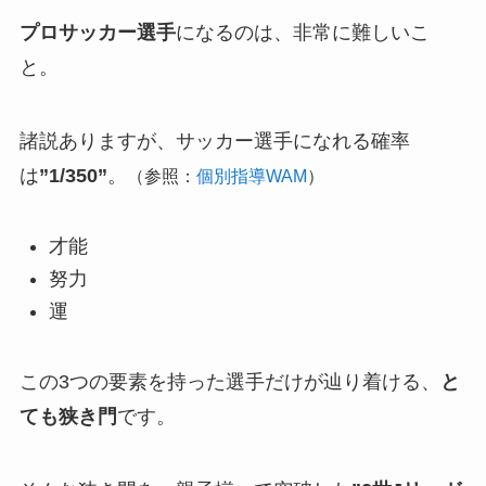
プロサッカー選手
になるのは、非常に難しいこ
と。
諸説ありますが、サッカー選手になれる確率
は
”1/350”
。
（参照：
個別指導WAM
）
才能
努力
運
この3つの要素を持った選手だけが辿り着ける、
と
ても狭き門
です。