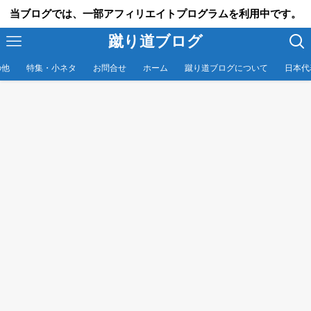
当ブログでは、一部アフィリエイトプログラムを利用中です。
蹴り道ブログ
の他
特集・小ネタ
お問合せ
ホーム
蹴り道ブログについて
日本代