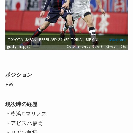
ポジション
FW
現役時の経歴
・横浜F.マリノス
・アビスパ福岡
・サガン鳥栖