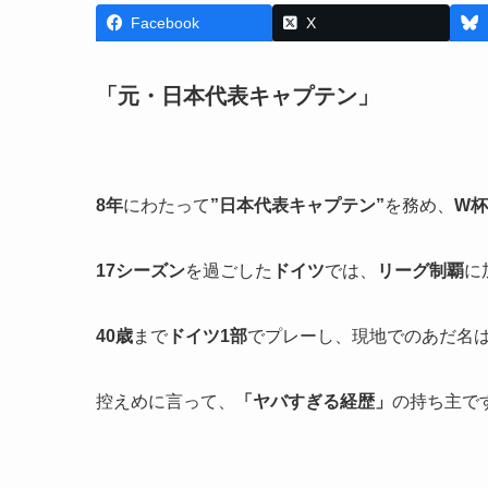
Facebook
X
「元・日本代表キャプテン」
8年
にわたって
”日本代表キャプテン”
を務め、
W杯
17シーズン
を過ごした
ドイツ
では、
リーグ制覇
に
40歳
まで
ドイツ1部
でプレーし、現地でのあだ名
控えめに言って、
「ヤバすぎる経歴」
の持ち主で