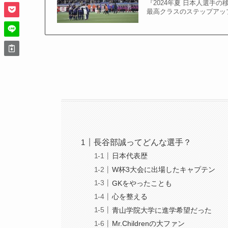
『2024年夏 日本人選手
最高クラスのステップアップ
長谷部誠ってどんな選手？
日本代表歴
W杯3大会に出場したキャプテン
GKをやったことも
心を整える
青山学院大学に進学希望だった
Mr.Childrenの大ファン