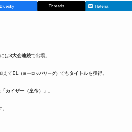
Threads
Bluesky
Hatena
には
3大会連続
で出場。
加えて
EL
でも
タイトル
を獲得。
（ヨーロッパリーグ）
は
「カイザー（皇帝）」
。
す。