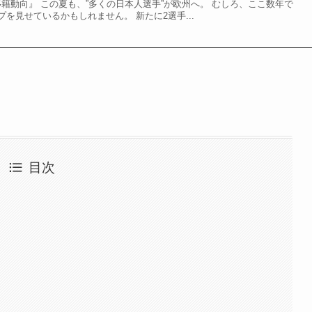
の移籍動向』 この夏も、”多くの日本人選手”が欧州へ。 むしろ、ここ数年で
を見せているかもしれません。 新たに2選手...
目次