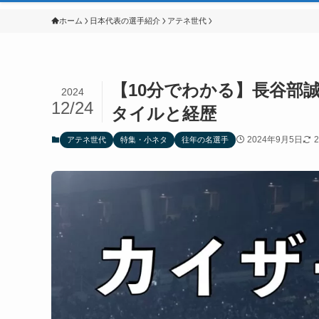
ホーム
日本代表の選手紹介
アテネ世代
【10分でわかる】長谷部
2024
12/24
タイルと経歴
2024年9月5日
アテネ世代
特集・小ネタ
往年の名選手