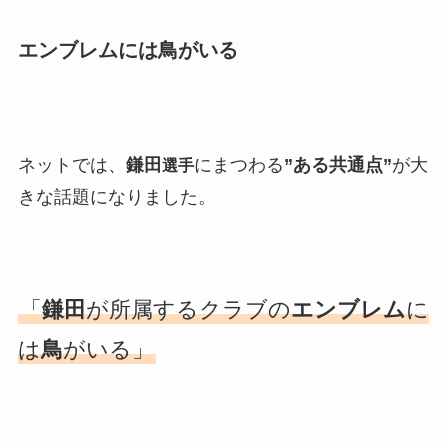
エンブレムには鳥がいる
ネットでは、
鎌田
にまつわる
”ある共通点”
が大
選手
きな話題になりました。
「
鎌田
が所属するクラブの
エンブレム
に
は
鳥
がいる」