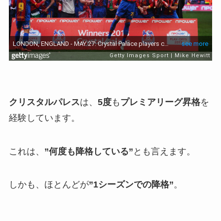
クリスタルパレス
は、
5度
も
プレミアリーグ昇格
を
経験しています。
これは、
”何度も降格している”
とも言えます。
しかも、ほとんどが
”1シーズンでの降格”
。