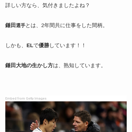
詳しい方なら、気付きましたよね？
鎌田
とは、2年間共に仕事をした間柄。
選手
しかも、
EL
で
優勝
しています！！
鎌田大地の生かし方
は、熟知しています。
Embed from Getty Images