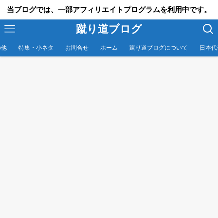
当ブログでは、一部アフィリエイトプログラムを利用中です。
蹴り道ブログ
の他
特集・小ネタ
お問合せ
ホーム
蹴り道ブログについて
日本代