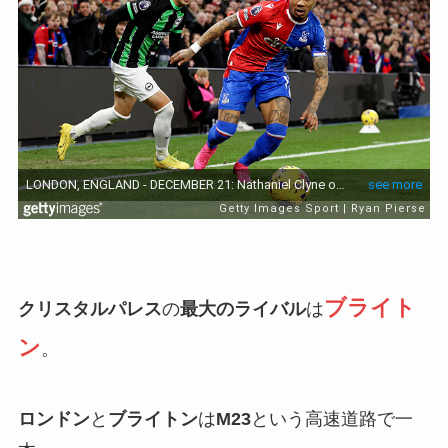
ブライト
クリスタルパレス
の
最大のライバル
は
ン
。
ロンドン
と
ブライトン
は
M23
という高速道路で一