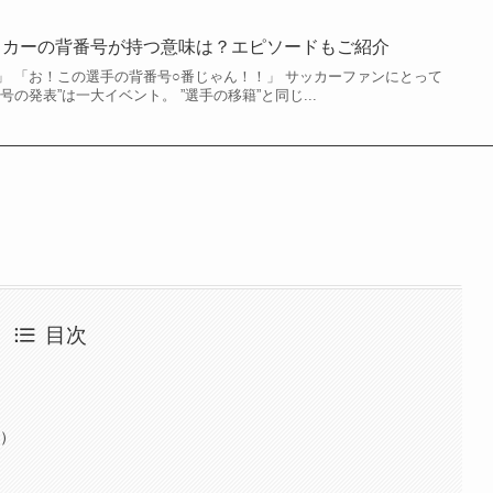
ッカーの背番号が持つ意味は？エピソードもご紹介
」 「お！この選手の背番号○番じゃん！！」 サッカーファンにとって
の発表”は一大イベント。 ”選手の移籍”と同じ...
目次
ン）
）