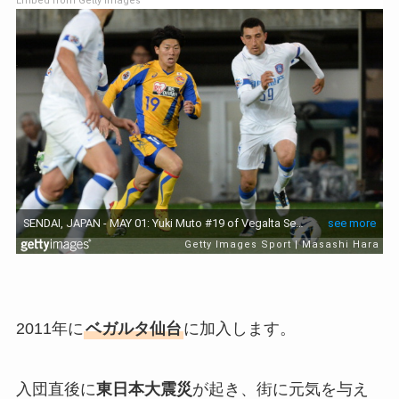
Embed from Getty Images
2011年に
ベガルタ仙台
に加入します。
入団直後に
東日本大震災
が起き、街に元気を与え