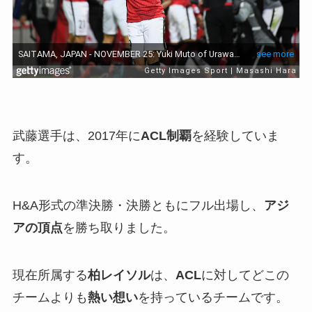
武藤選手は、2017年に
ACL制覇
を経験していま
す。
H&A形式の準決勝・決勝ともにフル出場し、
アジ
アの頂点
を勝ち取りました。
現在所属する
柏レイソル
は、
ACL
に対してどこの
チームよりも
熱い想い
を持っているチームです。