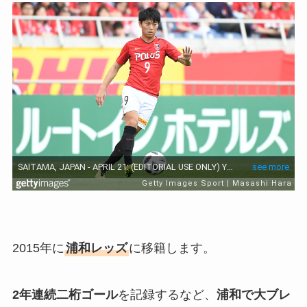
2015年に
浦和レッズ
に移籍します。
2年連続二桁ゴール
を記録するなど、
浦和で大ブレ