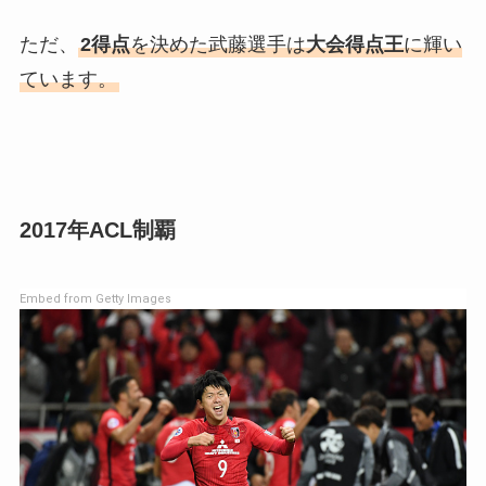
ただ、
2得点
を決めた武藤選手は
大会得点王
に輝い
ています。
2017年ACL制覇
Embed from Getty Images