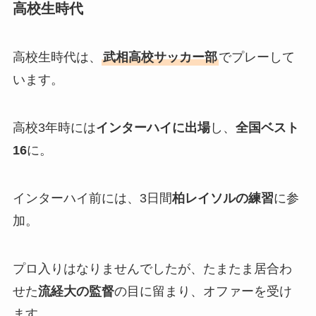
高校生時代
高校生時代は、
武相高校サッカー部
でプレーして
います。
高校3年時には
インターハイに出場
し、
全国ベスト
16
に。
インターハイ前には、3日間
柏レイソルの練習
に参
加。
プロ入りはなりませんでしたが、たまたま居合わ
せた
流経大の監督
の目に留まり、オファーを受け
ます。