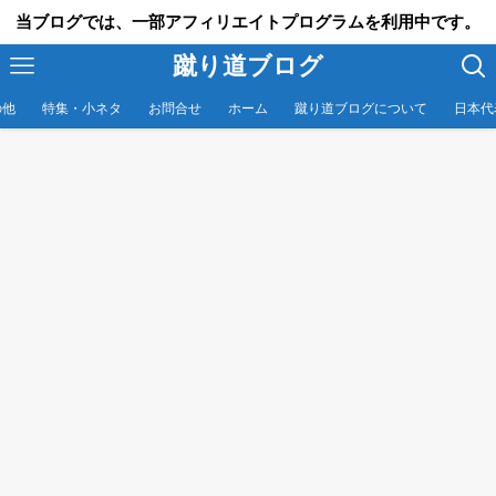
当ブログでは、一部アフィリエイトプログラムを利用中です。
蹴り道ブログ
の他
特集・小ネタ
お問合せ
ホーム
蹴り道ブログについて
日本代