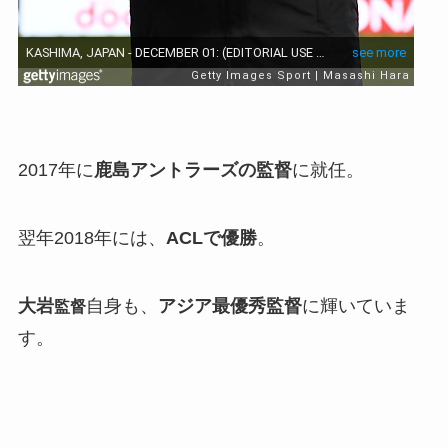
2017年に
鹿島アントラーズの監督
に就任。
翌年2018年には、
ACLで優勝
。
大岩
自身も、
アジア最優秀監督
に輝いていま
監督
す。