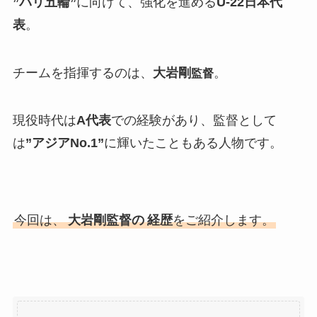
”パリ五輪”
に向けて、強化を進める
U-22日本代
表
。
チームを指揮するのは、
大岩剛
。
監督
現役時代は
A代表
での経験があり、監督として
は
”アジアNo.1”
に輝いたこともある人物です。
今回は、
大岩剛監督の
経歴
をご紹介します。