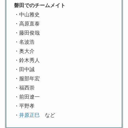
磐田でのチームメイト
・中山雅史
・高原直泰
・藤田俊哉
・名波浩
・奥大介
・鈴木秀人
・田中誠
・服部年宏
・福西崇
・前田遼一
・平野孝
・
井原正巳
など