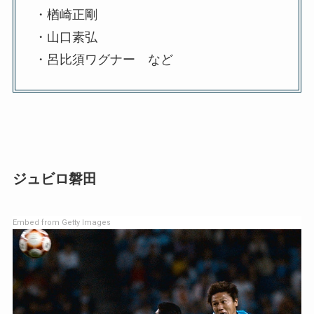
・楢崎正剛
・山口素弘
・呂比須ワグナー など
ジュビロ磐田
Embed from Getty Images