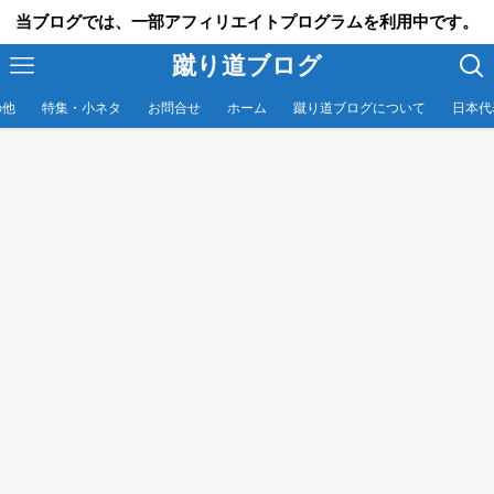
当ブログでは、一部アフィリエイトプログラムを利用中です。
蹴り道ブログ
の他
特集・小ネタ
お問合せ
ホーム
蹴り道ブログについて
日本代