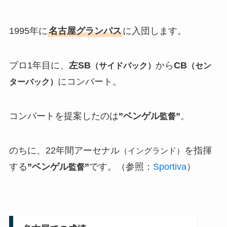
1995年に
名古屋グランパス
に入団します。
プロ1年目に、
左SB
から
CB
（サイドバック）
（セン
にコンバート。
ターバック）
コンバートを提案したのは
”ベンゲル
”
。
監督
のちに、22年間アーセナル
を指揮
（イングランド）
する
”ベンゲル
”
です。（参照：
Sportiva
）
監督