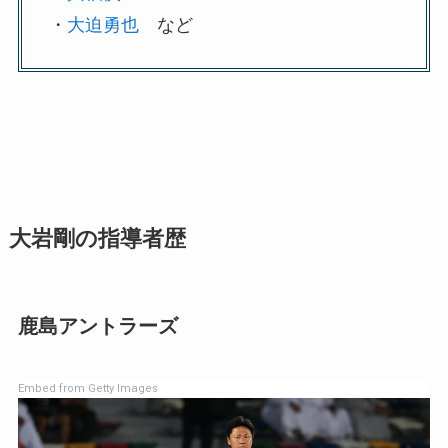
・
大迫勇也
など
大岩剛の指導者歴
鹿島アントラーズ
Embed from Getty Images