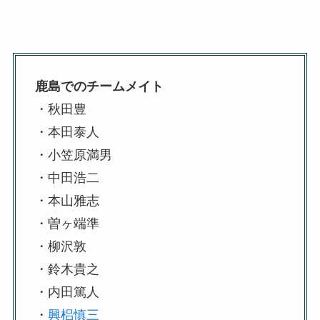
鹿島でのチームメイト
・秋田豊
・本田泰人
・小笠原満男
・中田浩二
・本山雅志
・曽ヶ端準
・柳沢敦
・鈴木貴之
・内田篤人
・
興梠慎三