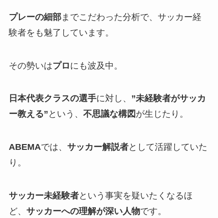
プレーの細部
までこだわった分析で、サッカー経
験者をも魅了しています。
その勢いは
プロ
にも波及中。
日本代表クラスの選手
に対し、
”未経験者がサッカ
ー教える”
という、
不思議な構図
が生じたり。
ABEMA
では、
サッカー解説者
として活躍していた
り。
サッカー未経験者
という事実を疑いたくなるほ
ど、
サッカーへの理解が深い人物
です。