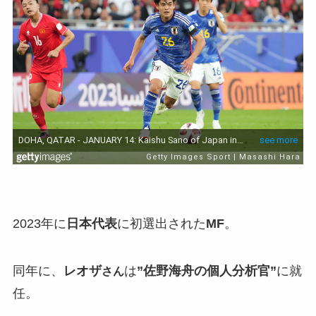
2023年に
日本代表
に初選出された
MF
。
同年に、
レオザ
は
”佐野海舟の個人分析官”
に就
さん
任。