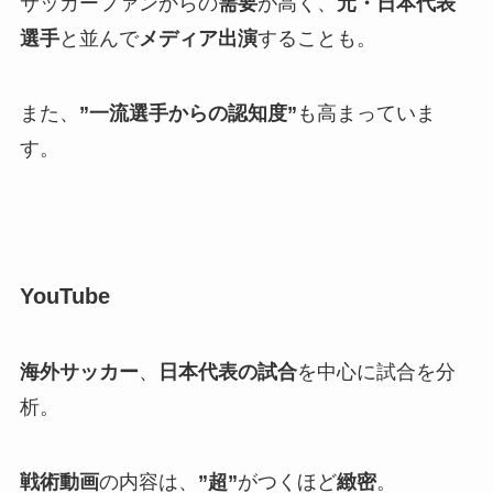
サッカーファンからの
需要
が高く、
元・日本代表
選手
と並んで
メディア出演
することも。
また、
”一流選手からの認知度”
も高まっていま
す。
YouTube
海外サッカー
、
日本代表の試合
を中心に試合を分
析。
戦術動画
の内容は、
”超”
がつくほど
緻密
。