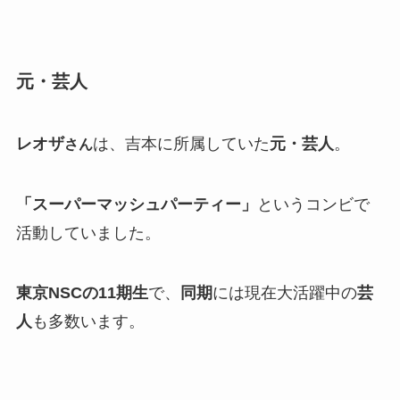
元・芸人
レオザ
は、吉本に所属していた
元・芸人
。
さん
「スーパーマッシュパーティー」
というコンビで
活動していました。
東京NSCの11期生
で、
同期
には現在大活躍中の
芸
人
も多数います。