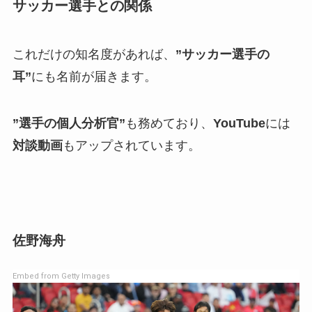
サッカー選手との関係
これだけの知名度があれば、
”サッカー選手の
耳”
にも名前が届きます。
”選手の個人分析官”
も務めており、
YouTube
には
対談動画
もアップされています。
佐野海舟
Embed from Getty Images