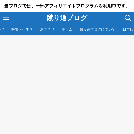
当ブログでは、一部アフィリエイトプログラムを利用中です。
蹴り道ブログ
の他
特集・小ネタ
お問合せ
ホーム
蹴り道ブログについて
日本代