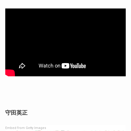
守田英正
Embed from Getty Images