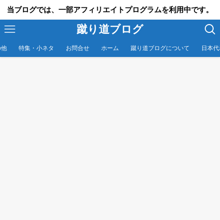
当ブログでは、一部アフィリエイトプログラムを利用中です。
蹴り道ブログ
の他
特集・小ネタ
お問合せ
ホーム
蹴り道ブログについて
日本代