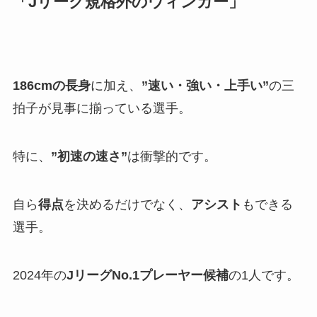
「Jリーグ規格外のウィンガー」
186cmの長身
に加え、
”速い・強い・上手い”
の三
拍子が見事に揃っている選手。
特に、
”初速の速さ”
は衝撃的です。
自ら
得点
を決めるだけでなく、
アシスト
もできる
選手。
2024年の
JリーグNo.1プレーヤー候補
の1人です。