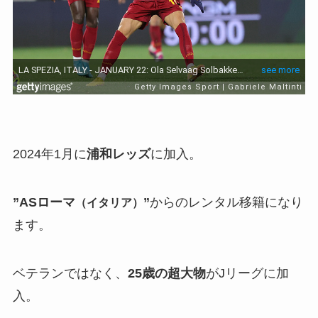
2024年1月に
浦和レッズ
に加入。
”ASローマ
”
からのレンタル移籍になり
（イタリア）
ます。
ベテランではなく、
25歳の超大物
がJリーグに加
入。