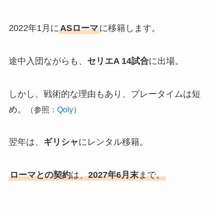
2022年1月に
ASローマ
に移籍します。
途中入団ながらも、
セリエA 14試合
に出場。
しかし、戦術的な理由もあり、プレータイムは短
め。
（参照：
Qoly
）
翌年は、
ギリシャ
にレンタル移籍。
ローマとの契約
は、
2027年6月末
まで。