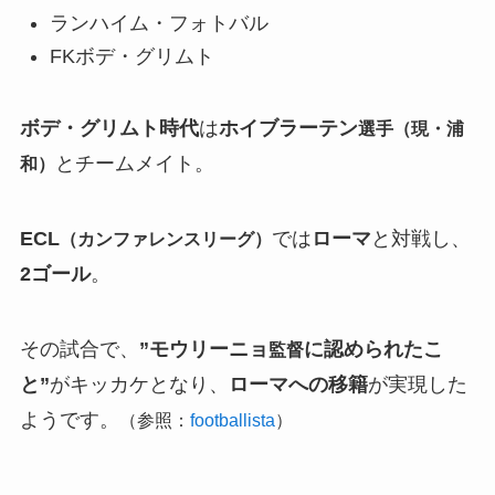
ランハイム・フォトバル
FKボデ・グリムト
ボデ・グリムト時代
は
ホイブラーテン
選手（現・浦
とチームメイト。
和）
ECL
では
ローマ
と対戦し、
（カンファレンスリーグ）
2ゴール
。
その試合で、
”モウリーニョ
に認められたこ
監督
と”
がキッカケとなり、
ローマへの移籍
が実現した
ようです。
（参照：
footballista
）