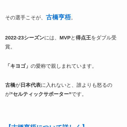
古橋亨梧
その選手こそが、
。
2022-23シーズン
には、
MVP
と
得点王
をダブル受
賞。
「キヨゴ」
の愛称で親しまれています。
古橋
が
日本代表
に入れないと、誰よりも怒るの
が
”セルティックサポーター”
です。