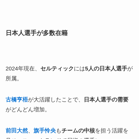
日本人選手が多数在籍
2024年現在、
セルティック
には
5人の日本人選手
が
所属。
古橋亨梧
が大活躍したことで、
日本人選手の需要
がどんどん増加。
前田大然
、
旗手怜央
も
チームの中核
を担う活躍を