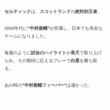
セルティック
は、
スコットランド
の
絶対的王者
。
2000年代に
”中村俊輔”
が所属し、日本でも有名な
チームになりました。
毎週のように
試合のハイライト
が
長尺
で取り上げ
られ、その期待に応えるプレーで
白星
を勝ち取
る。
あの時の
”中村俊輔フィーバー”
は凄かった。