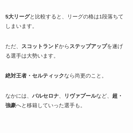
5大リーグ
と比較すると、リーグの格は1段落ちて
しまいます。
ただ、
スコットランド
から
ステップアップ
を遂げ
る選手は大勢います。
絶対王者・セルティック
なら尚更のこと。
なかには、
バルセロナ
、
リヴァプール
など、
超・
強豪
へと移籍していった選手も。