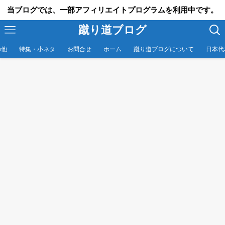
当ブログでは、一部アフィリエイトプログラムを利用中です。
蹴り道ブログ
の他
特集・小ネタ
お問合せ
ホーム
蹴り道ブログについて
日本代