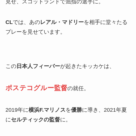
見せ、スコットランドで屈指の選手に。
CL
では、あの
レアル・マドリー
を相手に堂々たる
プレーを見せています。
この
日本人フィーバー
が起きたキッカケは、
ポステコグルー監督
の就任。
2019年に
横浜F.マリノス
を
優勝
に導き、2021年夏
に
セルティックの監督
に。