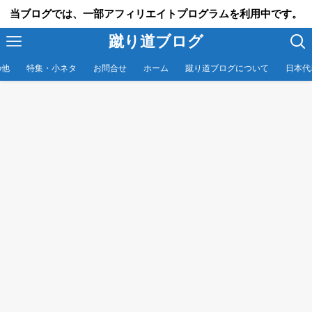
当ブログでは、一部アフィリエイトプログラムを利用中です。
蹴り道ブログ
の他
特集・小ネタ
お問合せ
ホーム
蹴り道ブログについて
日本代