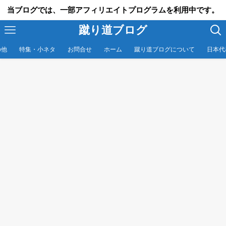
当ブログでは、一部アフィリエイトプログラムを利用中です。
蹴り道ブログ
の他
特集・小ネタ
お問合せ
ホーム
蹴り道ブログについて
日本代