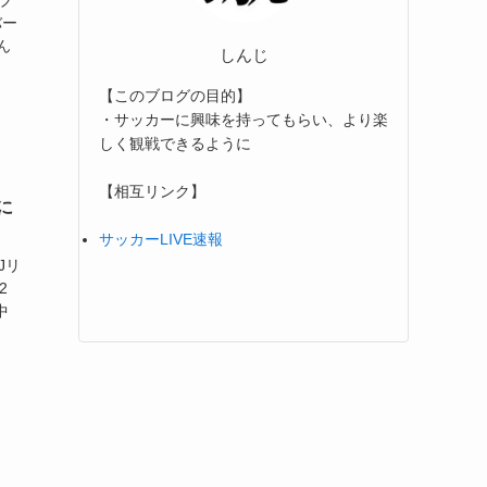
ブ
バー
ん
しんじ
【このブログの目的】
・サッカーに興味を持ってもらい、より楽
しく観戦できるように
【相互リンク】
に
サッカーLIVE速報
Jリ
2
中