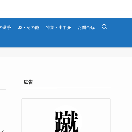
1の選手
J2・その他
特集・小ネタ
お問合せ
広告