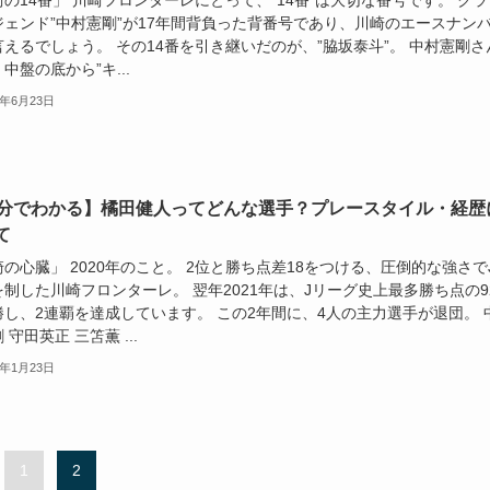
の14番」 川崎フロンターレにとって、”14番”は大切な番号です。 クラ
ジェンド”中村憲剛”が17年間背負った背番号であり、川崎のエースナン
えるでしょう。 その14番を引き継いだのが、”脇坂泰斗”。 中村憲剛さ
中盤の底から”キ...
3年6月23日
0分でわかる】橘田健人ってどんな選手？プレースタイル・経歴
て
の心臓」 2020年のこと。 2位と勝ち点差18をつける、圧倒的な強さで
制した川崎フロンターレ。 翌年2021年は、Jリーグ史上最多勝ち点の9
勝し、2連覇を達成しています。 この2年間に、4人の主力選手が退団。 
 守田英正 三笘薫 ...
3年1月23日
1
2