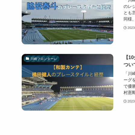
「川崎
のレ
とも言
同様、
202
【1
川崎フロンターレ
つい
「川崎
ーグを
で優
村憲剛
202